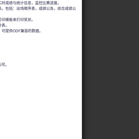
实时成绩与统计信息，监控比赛进度。
表。包括：出场顺序表，成绩公告，综合成绩公
打印模板来打印奖状。
分表。
，可提供ODF兼容的数据。
叫号。