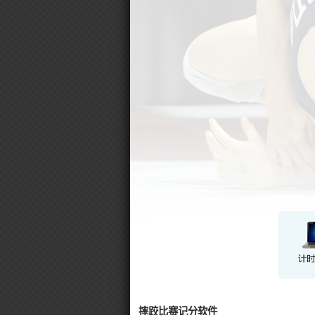
摔跤比赛记分软件