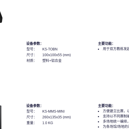
设备参数：
主要功能：
用于双方教练发
型号：
KS-TOBN
尺寸：
100x100x55 (mm)
材质：
塑料+铝合金
设备参数：
主要功能：
方便建立比赛，
型号：
KS-MMS-MINI
支持以不同赛制
尺寸：
260x135x35 (mm)
多场地统一编排
重量：
1.0 KG
为各场馆/场地