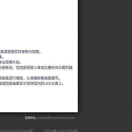
角高清视频实时录制与回放。
择。
导出视频片段。
系统联动，在回放视频上体现比赛时间与裁判操
放画面进行缩放，以准确观察画面细节。
面或回放画面显示到场馆内的LED大屏上。
EMAIL:
sales@kazovision.com
1010702002558号
沪ICP备 10217250号