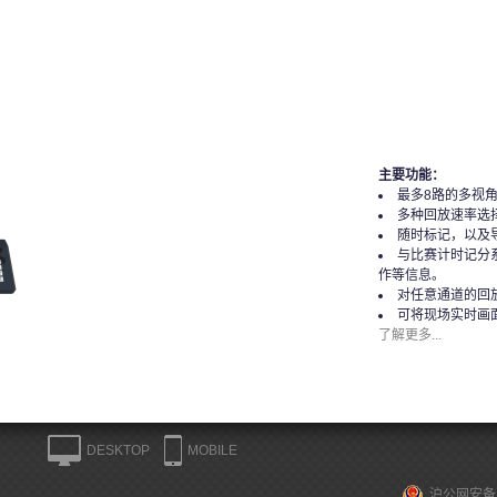
主要功能：
最多8路的多视
多种回放速率选
随时标记，以及
与比赛计时记分
作等信息。
对任意通道的回
可将现场实时画
了解更多...
DESKTOP
MOBILE
沪公网安备 3