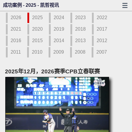
成功案例 - 2025 - 凯哲视讯
2026
2025
2024
2023
2022
2021
2020
2019
2018
2017
2016
2015
2014
2013
2012
2011
2010
2009
2008
2007
2025年12月，2026赛季CPB立春联赛