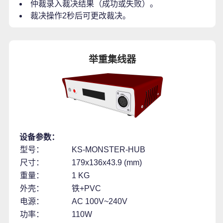
仲裁录入裁决结果（成功或失败）。
裁决操作2秒后可更改裁决。
举重集线器
设备参数：
型号：
KS-MONSTER-HUB
尺寸：
179x136x43.9 (mm)
重量：
1 KG
外壳：
铁+PVC
电源：
AC 100V~240V
功率：
110W