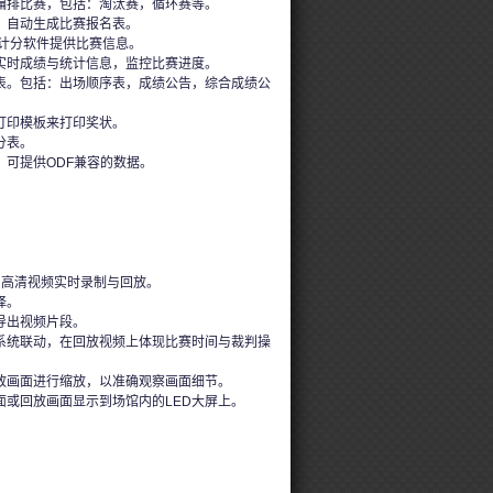
编排比赛，包括：淘汰赛，循环赛等。
，自动生成比赛报名表。
的计分软件提供比赛信息。
实时成绩与统计信息，监控比赛进度。
表。包括：出场顺序表，成绩公告，综合成绩公
打印模板来打印奖状。
分表。
，可提供ODF兼容的数据。
角高清视频实时录制与回放。
择。
导出视频片段。
系统联动，在回放视频上体现比赛时间与裁判操
放画面进行缩放，以准确观察画面细节。
面或回放画面显示到场馆内的LED大屏上。