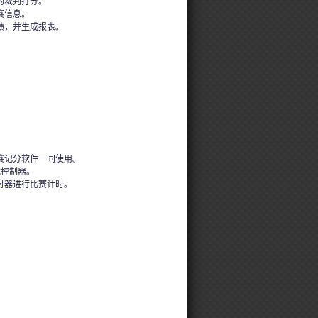
的裁判打分。
赛信息。
绩，并生成报表。
赛记分软件一同使用。
裁控制器。
时器进行比赛计时。