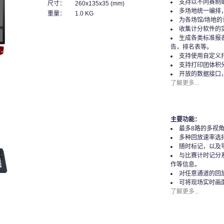
支持以不同赛制
尺寸：
260x135x35 (mm)
多场地统一编排
重量：
1.0 KG
为各场馆/场地
收集计分软件的
生成各类标准报
告，排名表等。
支持使用自定义
支持打印团体积
开放的数据接口
了解更多...
主要功能：
最多8路的多视
多种回放速率选
随时标记，以及
与比赛计时记分
作等信息。
对任意通道的回
可将现场实时画
了解更多...