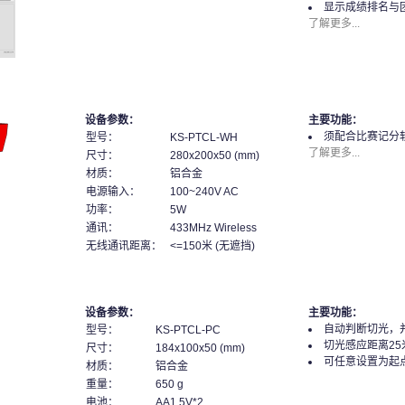
显示成绩排名与
了解更多...
设备参数：
主要功能：
须配合比赛记分
型号：
KS-PTCL-WH
了解更多...
尺寸：
280x200x50 (mm)
材质：
铝合金
电源输入：
100~240V AC
功率：
5W
通讯：
433MHz Wireless
无线通讯距离：
<=150米 (无遮挡)
设备参数：
主要功能：
自动判断切光，
型号：
KS-PTCL-PC
切光感应距离25
尺寸：
184x100x50 (mm)
可任意设置为起
材质：
铝合金
重量：
650 g
电池：
AA1.5V*2