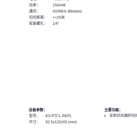
功率：
150mW
通讯：
433MHz Wireless
切光距离：
<=25米
安装螺孔：
1/4"
设备参数：
主要功能：
反射切光器的光
型号：
KS-PTCL-REFL
尺寸：
92.5x132x55 (mm)