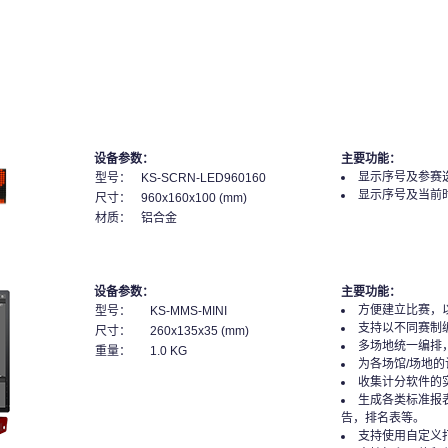
设备参数：
主要功能：
显示序号及参赛
型号：
KS-SCRN-LED960160
显示序号及当前
尺寸：
960x160x100 (mm)
材质：
铝合金
设备参数：
主要功能：
方便建立比赛，
型号：
KS-MMS-MINI
支持以不同赛制
尺寸：
260x135x35 (mm)
多场地统一编排
重量：
1.0 KG
为各场馆/场地
收集计分软件的
生成各类标准报
告，排名表等。
支持使用自定义