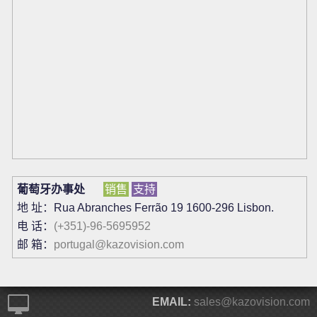
葡萄牙办事处
销售
支持
地 址：Rua Abranches Ferrão 19 1600-296 Lisbon.
电 话：
(+351)-96-5695952
邮 箱：
portugal@kazovision.com
EMAIL:
sales@kazovision.com