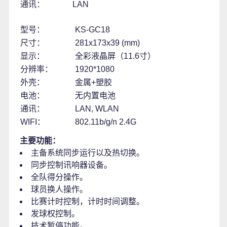
通讯：
LAN
型号：
KS-GC18
尺寸：
281x173x39 (mm)
显示：
全彩液晶屏（11.6寸）
分辨率：
1920*1080
外壳：
金属+塑胶
电池：
无内置电池
通讯：
LAN, WLAN
WIFI：
802.11b/g/n 2.4G
主要功能：
主备系统同步运行以及热切换。
同步控制讯响器设备。
全队得分操作。
球员换人操作。
比赛计时控制，计时时间调整。
发球权控制。
技术暂停功能。