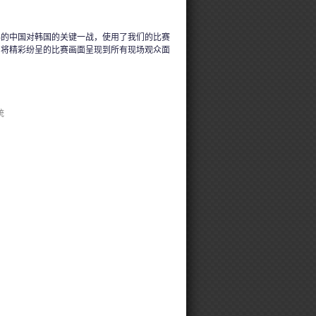
办的中国对韩国的关键一战，使用了我们的比赛
，将精彩纷呈的比赛画面呈现到所有现场观众面
统