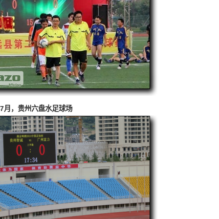
4年7月，贵州六盘水足球场