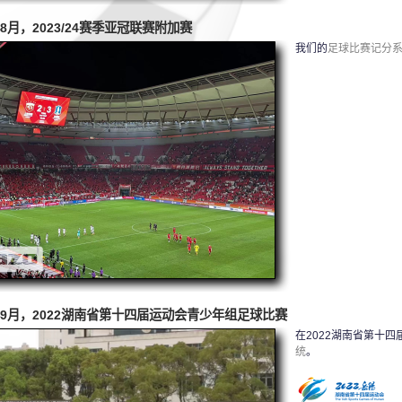
年8月，2023/24赛季亚冠联赛附加赛
我们的
足球比赛记分
2年9月，2022湖南省第十四届运动会青少年组足球比赛
在2022湖南省第十
统
。