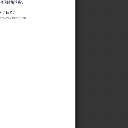
杯国际足球赛”。
国足球协会
p://www.thecfa.cn