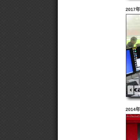
2017
201