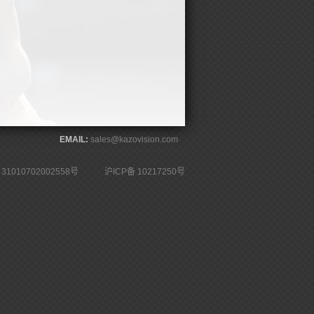
EMAIL:
sales@kazovision.com
1010702002558号
沪ICP备 10217250号