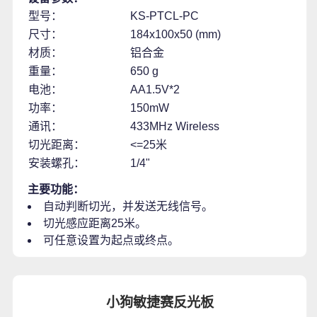
型号：
KS-PTCL-PC
尺寸：
184x100x50 (mm)
材质：
铝合金
重量：
650 g
电池：
AA1.5V*2
功率：
150mW
通讯：
433MHz Wireless
切光距离：
<=25米
安装螺孔：
1/4"
主要功能：
自动判断切光，并发送无线信号。
切光感应距离25米。
可任意设置为起点或终点。
小狗敏捷赛反光板