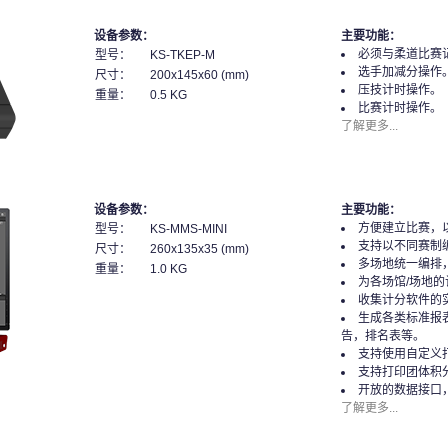
设备参数：
主要功能：
必须与柔道比赛
型号：
KS-TKEP-M
选手加减分操作
尺寸：
200x145x60 (mm)
压技计时操作。
重量：
0.5 KG
比赛计时操作。
了解更多...
设备参数：
主要功能：
方便建立比赛，
型号：
KS-MMS-MINI
支持以不同赛制
尺寸：
260x135x35 (mm)
多场地统一编排
重量：
1.0 KG
为各场馆/场地
收集计分软件的
生成各类标准报
告，排名表等。
支持使用自定义
支持打印团体积
开放的数据接口
了解更多...