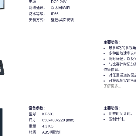
电源：
DC9-24V
网络通讯：
以太网/WIFI
防水等级：
IP66
安装方式：
壁挂/桌面安装
主要功能：
最多8路的多视
多种回放速率选
随时标记，以及
与比赛计时记分
作等信息。
对任意通道的回
可将现场实时画
了解更多...
设备参数：
主要功能：
比赛时间计时。
型号：
KT-601
压制计时。
尺寸：
650x400x220 (mm)
重量：
4.3 KG
材质：
ABS树脂制