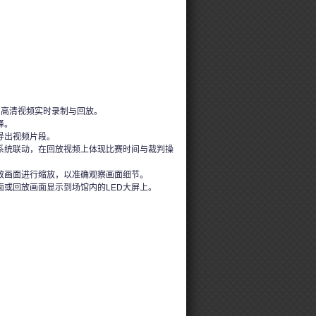
角高清视频实时录制与回放。
择。
导出视频片段。
系统联动，在回放视频上体现比赛时间与裁判操
放画面进行缩放，以准确观察画面细节。
面或回放画面显示到场馆内的LED大屏上。