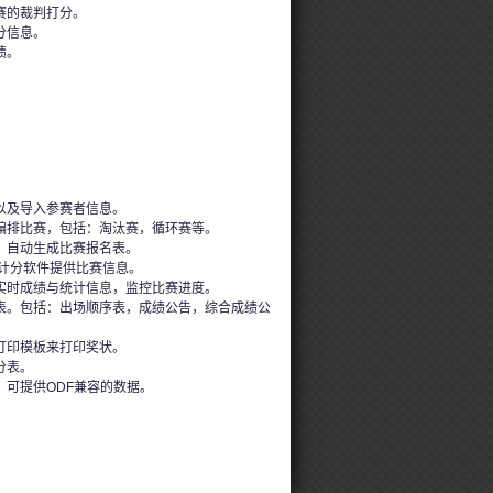
赛的裁判打分。
分信息。
绩。
以及导入参赛者信息。
编排比赛，包括：淘汰赛，循环赛等。
，自动生成比赛报名表。
的计分软件提供比赛信息。
实时成绩与统计信息，监控比赛进度。
表。包括：出场顺序表，成绩公告，综合成绩公
打印模板来打印奖状。
分表。
，可提供ODF兼容的数据。