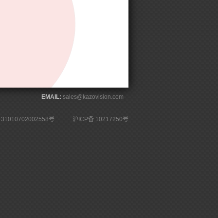
EMAIL:
sales@kazovision.com
1010702002558号
沪ICP备 10217250号