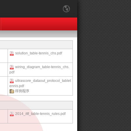
solution_table-tennis_chs.pdf
wiring_diagram_table-tennis_chs.
pdf
ultrascore_dataout_protocol_tablet
ennis.pdf
样例程序
2014_ittf_table-tennis_rules.pdf