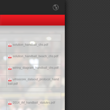
solution_handball_chs.pdf
solution_handball_beach_chs.pdf
wiring_diagram_handball_chs.pdf
ultrascore_dataout_protocol_hand
ball.pdf
2014_ihf_handball_statutes.pdf