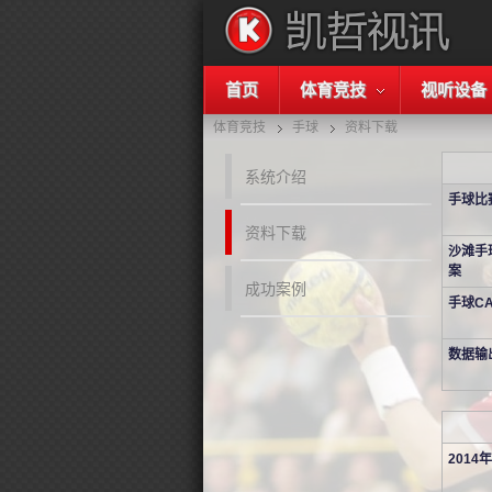
首页
体育竞技
视听设备
体育竞技
手球
资料下载
系统介绍
手球比
资料下载
沙滩手
案
成功案例
手球C
数据输
2014