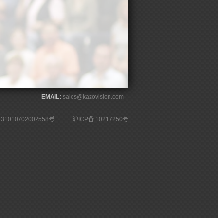
EMAIL:
sales@kazovision.com
1010702002558号
沪ICP备 10217250号