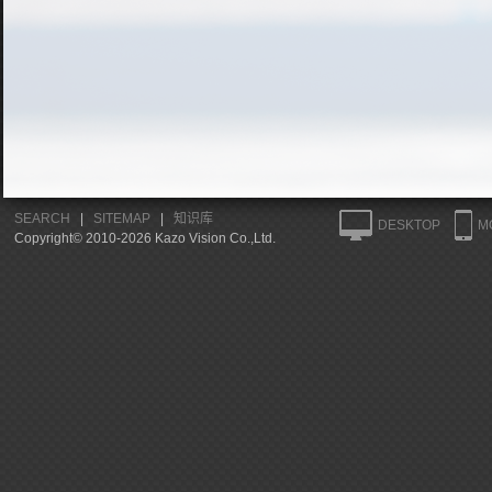
SEARCH
|
SITEMAP
|
知识库
DESKTOP
M
Copyright© 2010-2026 Kazo Vision Co.,Ltd.