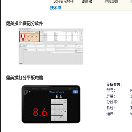
健美操比赛记分软件
健美操打分平板电脑
设备参数：
型号：
屏幕：
分辨率：
系统：
通讯：
W