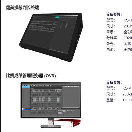
健美操裁判长终端
设备参数：
型号：
KS-
尺寸：
281x
显示：
全彩
分辨率：
1920
外壳：
金属
电池：
无内
比赛成绩管理服务器 (OVR)
设备参数：
型号：
KS-M
尺寸：
260x
重量：
1.0 K