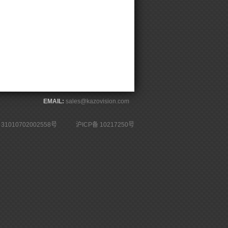
EMAIL:
sales@kazovision.com
1010702002558号
沪ICP备 10217250号