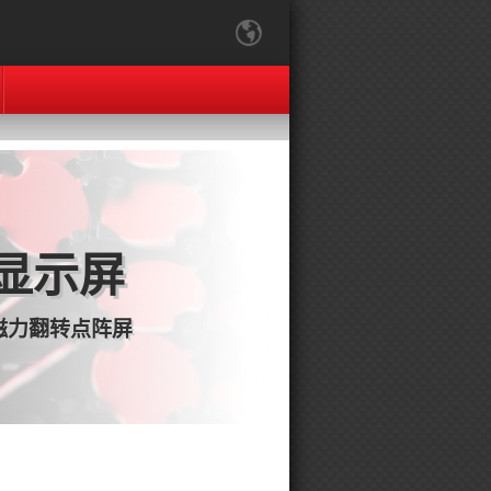
显示屏
磁力翻转点阵屏