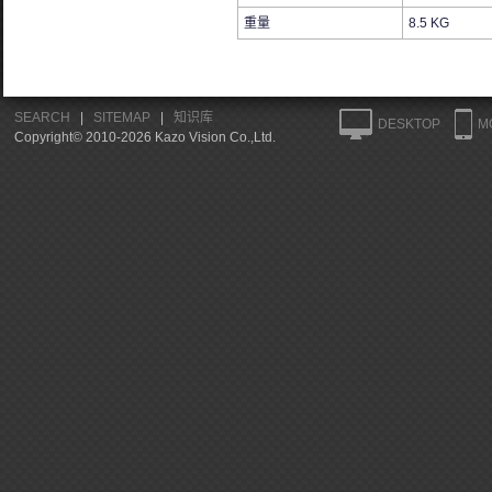
重量
8.5 KG
SEARCH
|
SITEMAP
|
知识库
DESKTOP
M
Copyright© 2010-2026 Kazo Vision Co.,Ltd.