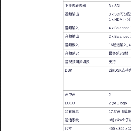
下变换转换器
3 x SDI
视频输出
3 x SDI可分配:
1 x HDMI可分配
音频输入
4 x Balanced
音频输出
2 x Balanced
音频嵌入
16通道输入, 
音频延迟
最多延迟8帧
音视频同步切换
支持
DSK
2组DSK支持
画中画
2
LOGO
2 (or 1 logo + 
监看屏幕
17.3”高清薄
通话系统
8路 (含4个子
尺寸
455 x 355 x 